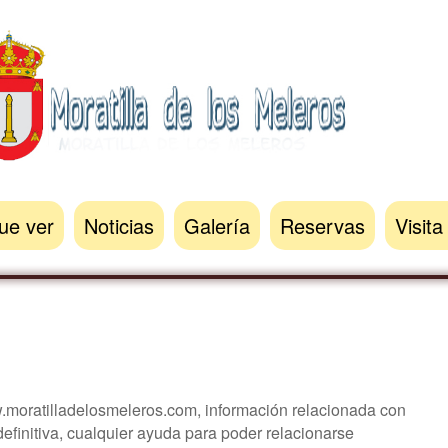
ue ver
Noticias
Galería
Reservas
Visita
ollo
Nuestra historia
ra
Sra. de la oliva
Fotos de los momentos
Sra. de la asunción
Vídeos de los momentos
w.moratilladelosmeleros.com, información relacionada con
definitiva, cualquier ayuda para poder relacionarse