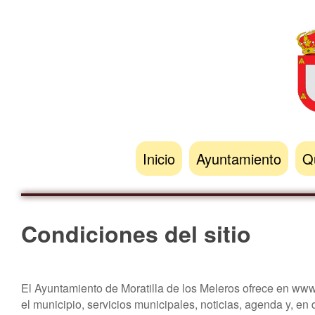
Inicio
Ayuntamiento
Q
Saludos del Alcalde
R
Condiciones del sitio
Corporación municipal
Ermita nuest
Perfil de contratante
Iglesia nuestra
El Ayuntamiento de Moratilla de los Meleros ofrece en ww
Trámites y gestiones
el municipio, servicios municipales, noticias, agenda y, en 