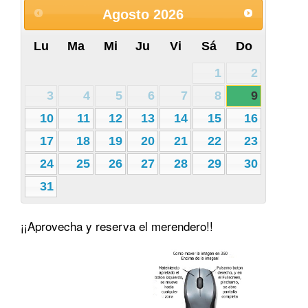
sábado 19 de diciembre a partir de las 18,30 horas y
Agosto
2026
en él participaran grupos musicales de las localidades
de Alhóndiga, Auñón, Fuentelencina, Moratilla de los
Lu
Ma
Mi
Ju
Vi
Sá
Do
Meleros, Peñalver, Romanones, Tendilla yla anfitriona,
Horche.
1
2
3
4
5
6
7
8
9
10
11
12
13
14
15
16
17
18
19
20
21
22
23
24
25
26
27
28
29
30
31
¡¡Aprovecha y reserva el merendero!!