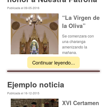
Publicada el 09-05-2016
“La Virgen de
la Oliva”
Se comenzara con
una charanga
amenizando la
mañana.
Continuar leyendo...
Parada para comer, y
vuelta a empezar,
hasta la hora de degustar nuestra famosa y rica
caldereta.
Ejemplo noticia
Para hacer bien la disgestión Baile, amenizado por la
Publicada el 16-12-2015
Orquesta “PONTIAC”
XVI Certamen