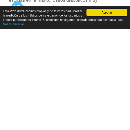
expresivos, caras de ángeles.
Esta Web utiliza cookies propias y de terceros para realizar
Aceptar
la medición de los hábitos de navegación de los usuarios y
ofrecer publicidad de interés. Si continuas navegando, consideramos que aceptas su uso.
Más información
RESERVAS
Calendario del merendero
Agosto
2026
Lu
Ma
Mi
Ju
Vi
Sá
Do
1
2
3
4
5
6
7
8
9
10
11
12
13
14
15
16
17
18
19
20
21
22
23